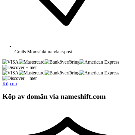
Gratis
Momsfaktura via e-post
+ mer
+ mer
Köp nu
Köp av domän via nameshift.com