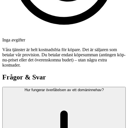
Inga avgifter
Våra tjänster är helt kostnadsfria för köpare. Det är säljaren som
betalar vår provision. Du betalar endast köpesumman (antingen köp-
nu-priset eller det överenskomna budet) – utan några extra
kostnader.
Frågor & Svar
Hur fungerar överlåtelsen av ett domäninnehav?